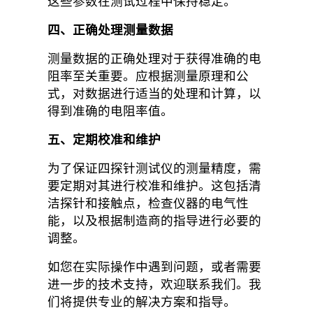
这些参数在测试过程中保持稳定。
四、正确处理测量数据
测量数据的正确处理对于获得准确的电
阻率至关重要。应根据测量原理和公
式，对数据进行适当的处理和计算，以
得到准确的电阻率值。
五、定期校准和维护
为了保证四探针测试仪的测量精度，需
要定期对其进行校准和维护。这包括清
洁探针和接触点，检查仪器的电气性
能，以及根据制造商的指导进行必要的
调整。
如您在实际操作中遇到问题，或者需要
进一步的技术支持，欢迎联系我们。我
们将提供专业的解决方案和指导。