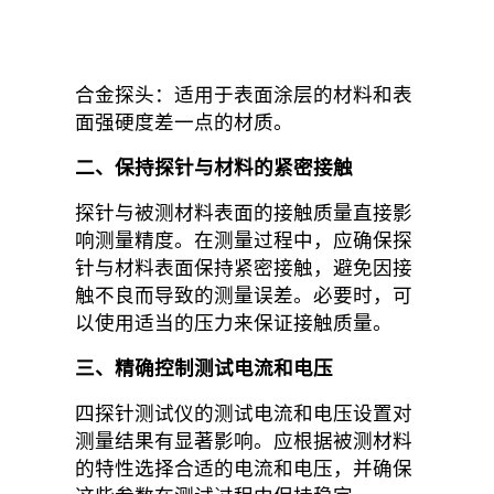
合金探头：适用于表面涂层的材料和表
面强硬度差一点的材质。
二、保持探针与材料的紧密接触
探针与被测材料表面的接触质量直接影
响测量精度。在测量过程中，应确保探
针与材料表面保持紧密接触，避免因接
触不良而导致的测量误差。必要时，可
以使用适当的压力来保证接触质量。
三、精确控制测试电流和电压
四探针测试仪的测试电流和电压设置对
测量结果有显著影响。应根据被测材料
的特性选择合适的电流和电压，并确保