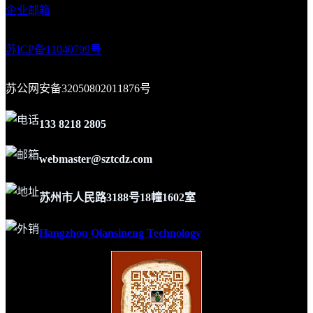
企业邮箱
苏ICP备1
1
040799号
苏公网安备32050802011876号
133 8218 2805
webmaster@sztcdz.com
苏州市人民路3188号18幢1602室
Hangzhou Qiansineng Technology