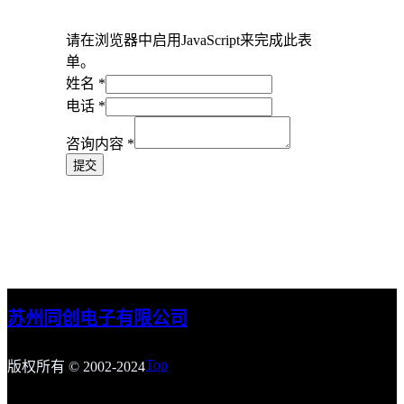
请在浏览器中启用JavaScript来完成此表
单。
姓名
*
电话
*
咨询内容
*
提交
苏州同创电子有限公司
Top
版权所有 © 2002-2024