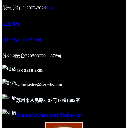
Top
版权所有 © 2002-2024
企业邮箱
苏ICP备1
1
040799号
苏公网安备32050802011876号
133 8218 2805
webmaster@sztcdz.com
苏州市人民路3188号18幢1602室
Hangzhou Qiansineng Technology