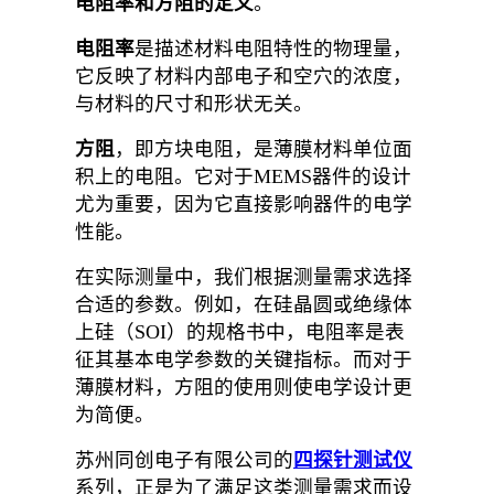
电阻率和方阻的定义
。
电阻率
是描述材料电阻特性的物理量，
它反映了材料内部电子和空穴的浓度，
与材料的尺寸和形状无关。
方阻
，即方块电阻，是薄膜材料单位面
积上的电阻。它对于MEMS器件的设计
尤为重要，因为它直接影响器件的电学
性能。
在实际测量中，我们根据测量需求选择
合适的参数。例如，在硅晶圆或绝缘体
上硅（SOI）的规格书中，电阻率是表
征其基本电学参数的关键指标。而对于
薄膜材料，方阻的使用则使电学设计更
为简便。
苏州同创电子有限公司的
四探针测试仪
系列，正是为了满足这类测量需求而设