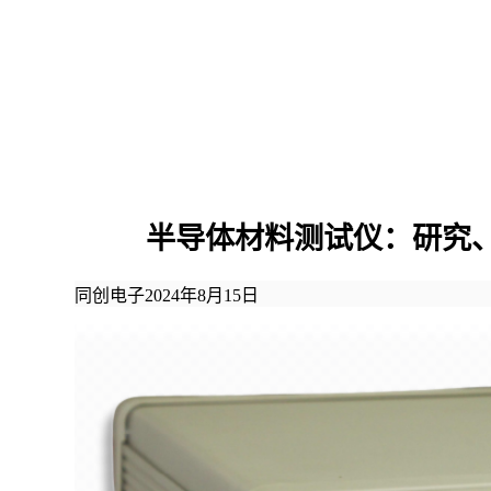
半导体材料测试仪：研究
同创电子
2024年8月15日