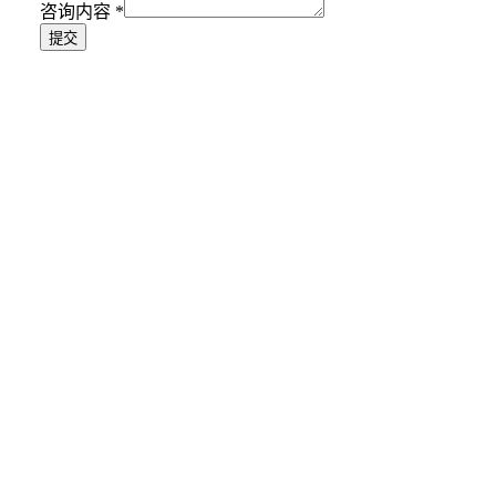
咨询内容
*
提交