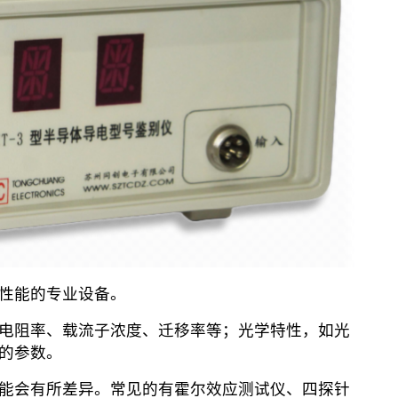
性能的专业设备。
电阻率、载流子浓度、迁移率等；光学特性，如光
的参数。
能会有所差异。常见的有霍尔效应测试仪、四探针