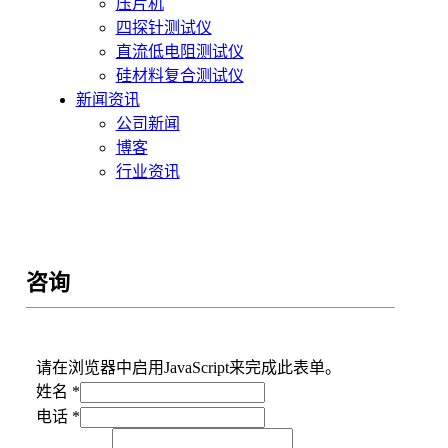
压片机
四探针测试仪
直流低电阻测试仪
硅材料复合测试仪
新闻资讯
公司新闻
博客
行业资讯
咨询
请在浏览器中启用JavaScript来完成此表单。
姓名
*
电话
*