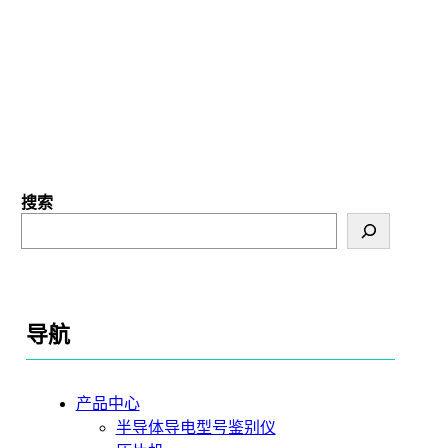
搜索
导航
产品中心
半导体导电型号鉴别仪