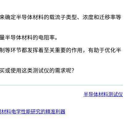
来确定半导体材料的载流子类型、浓度和迁移率等
量半导体材料的电阻率。
制等环节都发挥着至关重要的作用，有助于优化半
买或使用这类测试仪的需求呢？
半导体材料测试仪
膜材料电学性能研究的精准利器