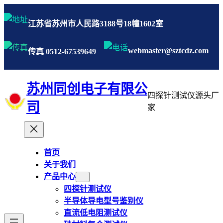
跳
至
江苏省苏州市人民路3188号18幢1602室
内
容
webmaster@sztcdz.com
传真 0512-67539649
苏州同创电子有限公
四探针测试仪源头厂
司
家
首页
关于我们
产品中心
四探针测试仪
半导体导电型号鉴别仪
直流低电阻测试仪