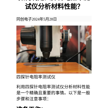
试仪分析材料性能？
同创电子
2024年5月28日
四探针电阻率测试仪
利用四探针电阻率测试仪分析材料性能
是一个精确且重要的事情。以下是一般
步骤和注意事项：