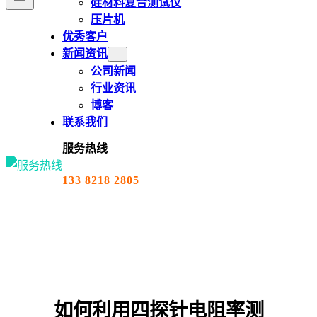
硅材料复合测试仪
压片机
优秀客户
新闻资讯
公司新闻
行业资讯
博客
联系我们
服务热线
133 8218 2805
如何利用四探针电阻率测