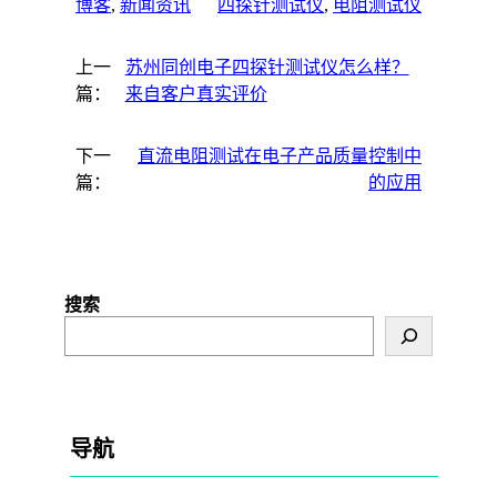
博客
, 
新闻资讯
四探针测试仪
, 
电阻测试仪
上一
苏州同创电子四探针测试仪怎么样？
篇：
来自客户真实评价
下一
直流电阻测试在电子产品质量控制中
篇：
的应用
搜索
导航