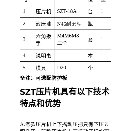
1
SZT-18A
1
压片机
台
2
1
液压油
N46耐磨型
瓶
M4M6M8
六角扳
3
1
套
三个
手
4
1
说明书
本
5
D20
1
模具
个
备注：可选配防护板
SZT压片机具有以下技术
特点和优势
A:老款压片机上下摇动压把只有下压过