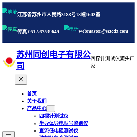
跳
至
江苏省苏州市人民路3188号18幢1602室
内
容
webmaster@sztcdz.com
传真 0512-67539649
苏州同创电子有限公
四探针测试仪源头厂
司
家
首页
关于我们
产品中心
四探针测试仪
半导体导电型号鉴别仪
直流低电阻测试仪