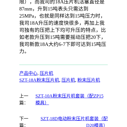
限），而我司的18A压片机活塞直径是
87mm，升到15吨表头只需达到
25MPa，也就是同样达到15吨压力时，
我司18A升压的速度快很多，再加上我
司独有的压把上下均可升压的特点，比
如老款升压到15吨需要摇动压把20下，
我司新款18A大约6-7下即可达到15吨压
力。
产品中心
, 
压片机
SZT-18A粉末压片机
, 
压片机
, 
粉末压片机
上一
SZT-10A粉末压片机套装（配ZP15
篇：
模具）
下一
SZT-18D电动粉末压片机套装（配
篇：
D20模具）