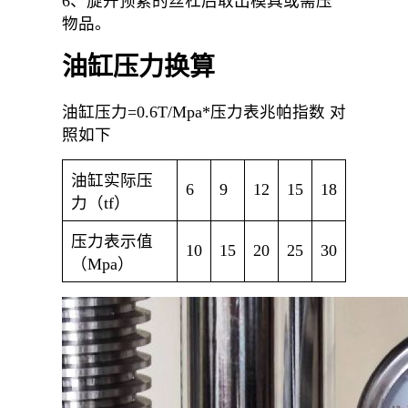
6、旋开预紧的丝杠后取出模具或需压
物品。
油缸压力换算
油缸压力=0.6T/Mpa*压力表兆帕指数 对
照如下
油缸实际压
6
9
12
15
18
力（tf）
压力表示值
10
15
20
25
30
（Mpa）