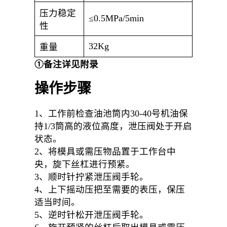
压力稳定
≤0.5MPa/5min
性
32Kg
重量
①备注详见附录
操作步骤
1、工作前检查油池筒内30-40号机油保
持1/3筒高的液位高度，泄压阀处于开启
状态。
2、将模具或需压物品置于工作台中
央，旋下丝杠进行预紧。
3、顺时针拧紧泄压阀手轮。
4、上下摇动压把至需要的表压，保压
适当时间。
5、逆时针松开泄压阀手轮。