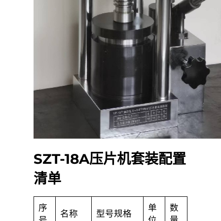
SZT-18A压片机套装配置
清单
序
单
数
名称
型号规格
号
位
量